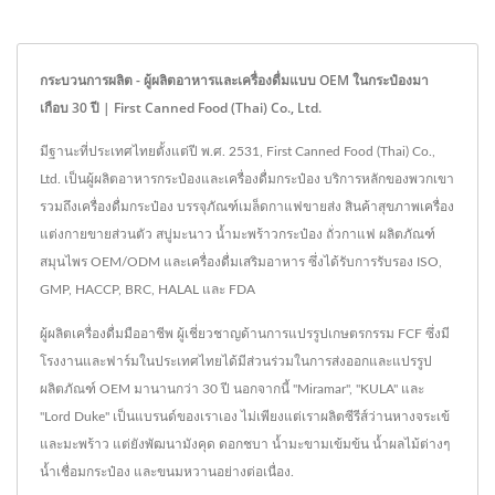
กระบวนการผลิต - ผู้ผลิตอาหารและเครื่องดื่มแบบ OEM ในกระป๋องมา
เกือบ 30 ปี | First Canned Food (Thai) Co., Ltd.
มีฐานะที่ประเทศไทยตั้งแต่ปี พ.ศ. 2531, First Canned Food (Thai) Co.,
Ltd. เป็นผู้ผลิตอาหารกระป๋องและเครื่องดื่มกระป๋อง บริการหลักของพวกเขา
รวมถึงเครื่องดื่มกระป๋อง บรรจุภัณฑ์เมล็ดกาแฟขายส่ง สินค้าสุขภาพเครื่อง
แต่งกายขายส่วนตัว สบู่มะนาว น้ำมะพร้าวกระป๋อง ถั่วกาแฟ ผลิตภัณฑ์
สมุนไพร OEM/ODM และเครื่องดื่มเสริมอาหาร ซึ่งได้รับการรับรอง ISO,
GMP, HACCP, BRC, HALAL และ FDA
ผู้ผลิตเครื่องดื่มมืออาชีพ ผู้เชี่ยวชาญด้านการแปรรูปเกษตรกรรม FCF ซึ่งมี
โรงงานและฟาร์มในประเทศไทยได้มีส่วนร่วมในการส่งออกและแปรรูป
ผลิตภัณฑ์ OEM มานานกว่า 30 ปี นอกจากนี้ "Miramar", "KULA" และ
"Lord Duke" เป็นแบรนด์ของเราเอง ไม่เพียงแต่เราผลิตซีรีส์ว่านหางจระเข้
และมะพร้าว แต่ยังพัฒนามังคุด ดอกชบา น้ำมะขามเข้มข้น น้ำผลไม้ต่างๆ
น้ำเชื่อมกระป๋อง และขนมหวานอย่างต่อเนื่อง.