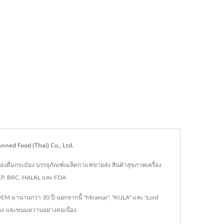
anned Food (Thai) Co., Ltd.
ื่องดื่มกระป๋อง บรรจุภัณฑ์เมล็ดกาแฟขายส่ง สินค้าสุขภาพเครื่อง
CCP, BRC, HALAL และ FDA
OEM มานานกว่า 30 ปี นอกจากนี้ "Miramar", "KULA" และ "Lord
๋อง และขนมหวานอย่างต่อเนื่อง.