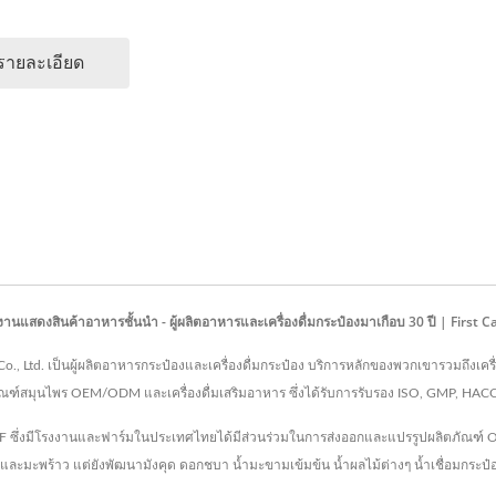
รายละเอียด
สดงสินค้าอาหารชั้นนำ - ผู้ผลิตอาหารและเครื่องดื่มกระป๋องมาเกือบ 30 ปี | First C
 Co., Ltd. เป็นผู้ผลิตอาหารกระป๋องและเครื่องดื่มกระป๋อง บริการหลักของพวกเขารวมถึงเคร
ภัณฑ์สมุนไพร OEM/ODM และเครื่องดื่มเสริมอาหาร ซึ่งได้รับการรับรอง ISO, GMP, HA
ม FCF ซึ่งมีโรงงานและฟาร์มในประเทศไทยได้มีส่วนร่วมในการส่งออกและแปรรูปผลิตภัณฑ์ 
ข้และมะพร้าว แต่ยังพัฒนามังคุด ดอกชบา น้ำมะขามเข้มข้น น้ำผลไม้ต่างๆ น้ำเชื่อมกระป