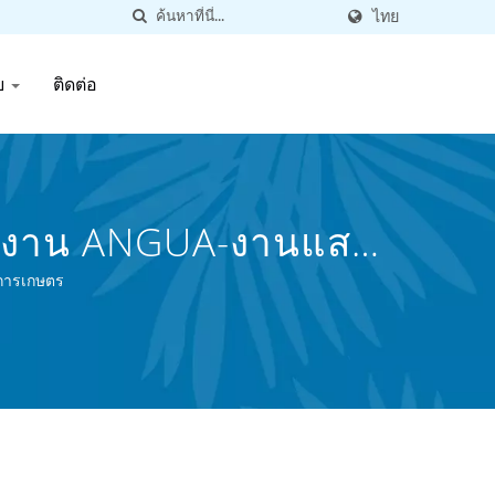
ไทย
ย
ติดต่อ
าในงาน ANGUA-งานแสดง
งดื่มกระป๋องมากกว่า
างการเกษตร