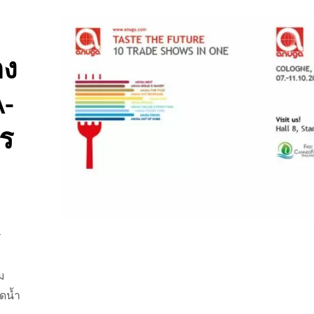
ดง
-
ร
ร
่ม
น้ำกะทิ
น้ำอัดลมรสชาติ
ุดน้ำ