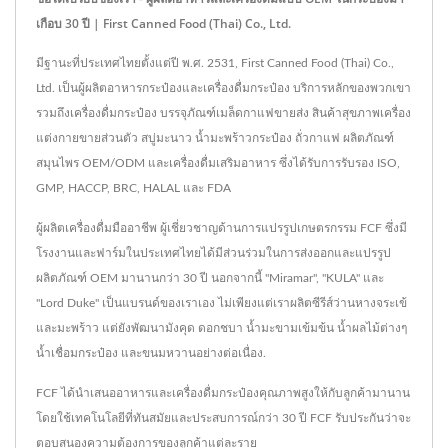
เกือบ 30 ปี | First Canned Food (Thai) Co., Ltd.
มีฐานะที่ประเทศไทยตั้งแต่ปี พ.ศ. 2531, First Canned Food (Thai) Co.,
Ltd. เป็นผู้ผลิตอาหารกระป๋องและเครื่องดื่มกระป๋อง บริการหลักของพวกเขา
รวมถึงเครื่องดื่มกระป๋อง บรรจุภัณฑ์เมล็ดกาแฟขายส่ง สินค้าสุขภาพเครื่อง
แต่งกายขายส่วนตัว สบู่มะนาว น้ำมะพร้าวกระป๋อง ถั่วกาแฟ ผลิตภัณฑ์
สมุนไพร OEM/ODM และเครื่องดื่มเสริมอาหาร ซึ่งได้รับการรับรอง ISO,
GMP, HACCP, BRC, HALAL และ FDA
ผู้ผลิตเครื่องดื่มมืออาชีพ ผู้เชี่ยวชาญด้านการแปรรูปเกษตรกรรม FCF ซึ่งมี
โรงงานและฟาร์มในประเทศไทยได้มีส่วนร่วมในการส่งออกและแปรรูป
ผลิตภัณฑ์ OEM มานานกว่า 30 ปี นอกจากนี้ "Miramar", "KULA" และ
"Lord Duke" เป็นแบรนด์ของเราเอง ไม่เพียงแต่เราผลิตซีรีส์ว่านหางจระเข้
และมะพร้าว แต่ยังพัฒนามังคุด ดอกชบา น้ำมะขามเข้มข้น น้ำผลไม้ต่างๆ
น้ำเชื่อมกระป๋อง และขนมหวานอย่างต่อเนื่อง.
FCF ได้นำเสนออาหารและเครื่องดื่มกระป๋องคุณภาพสูงให้กับลูกค้ามานาน
โดยใช้เทคโนโลยีที่ทันสมัยและประสบการณ์กว่า 30 ปี FCF รับประกันว่าจะ
ตอบสนองความต้องการของลูกค้าแต่ละราย