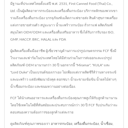
มีฐานะที่ประเทศไทยตั้งแต่ปี พ.ศ. 2531, First Canned Food (Thai) Co.,
Ltd. เป็นผู้ผลิตอาหารกระป๋องและเครื่องดื่มกระป๋อง บริการหลักของพวกเขา
รวมถึงเครื่องดื่มกระป๋อง บรรจุภัณฑ์เมล็ดกาแฟขายส่ง สินค้าสุขภาพเครื่อง
แต่งกายขายส่วนตัว สบู่มะนาว น้ำมะพร้าวกระป๋อง ถั่วกาแฟ ผลิตภัณฑ์
สมุนไพร OEM/ODM และเครื่องดื่มเสริมอาหาร ซึ่งได้รับการรับรอง ISO,
GMP, HACCP, BRC, HALAL และ FDA
ผู้ผลิตเครื่องดื่มมืออาชีพ ผู้เชี่ยวชาญด้านการแปรรูปเกษตรกรรม FCF ซึ่งมี
โรงงานและฟาร์มในประเทศไทยได้มีส่วนร่วมในการส่งออกและแปรรูป
ผลิตภัณฑ์ OEM มานานกว่า 30 ปี นอกจากนี้ "Miramar", "KULA" และ
"Lord Duke" เป็นแบรนด์ของเราเอง ไม่เพียงแต่เราผลิตซีรีส์ว่านหางจระเข้
และมะพร้าว แต่ยังพัฒนามังคุด ดอกชบา น้ำมะขามเข้มข้น น้ำผลไม้ต่างๆ
น้ำเชื่อมกระป๋อง และขนมหวานอย่างต่อเนื่อง.
FCF ได้นำเสนออาหารและเครื่องดื่มกระป๋องคุณภาพสูงให้กับลูกค้ามานาน
โดยใช้เทคโนโลยีที่ทันสมัยและประสบการณ์กว่า 30 ปี FCF รับประกันว่าจะ
ตอบสนองความต้องการของลูกค้าแต่ละราย
ดูผลิตภัณฑ์คุณภาพของเรา
อาหารกระป๋อง
,
เครื่องดื่มกระป๋อง
,
น้ำเชื่อม
,