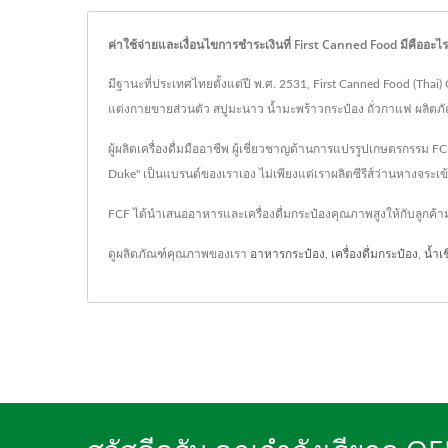
ค่าใช้จ่ายและเงื่อนไขการชำระเงินที่ First Canned Food มีคืออะไร
มีฐานะที่ประเทศไทยตั้งแต่ปี พ.ศ. 2531, First Canned Food (Thai)
แต่งกายขายส่วนตัว สบู่มะนาว น้ำมะพร้าวกระป๋อง ถั่วกาแฟ ผลิต
ผู้ผลิตเครื่องดื่มมืออาชีพ ผู้เชี่ยวชาญด้านการแปรรูปเกษตรกรร
Duke" เป็นแบรนด์ของเราเอง ไม่เพียงแต่เราผลิตซีรีส์ว่านหางจระเ
FCF ได้นำเสนออาหารและเครื่องดื่มกระป๋องคุณภาพสูงให้กับลูกค
ดูผลิตภัณฑ์คุณภาพของเรา
อาหารกระป๋อง
,
เครื่องดื่มกระป๋อง
,
น้ำเช