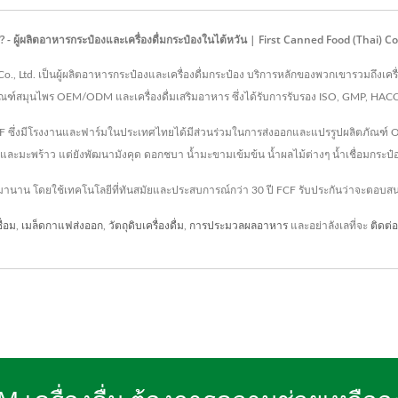
? - ผู้ผลิตอาหารกระป๋องและเครื่องดื่มกระป๋องในไต้หวัน | First Canned Food (Thai) Co.
 Co., Ltd. เป็นผู้ผลิตอาหารกระป๋องและเครื่องดื่มกระป๋อง บริการหลักของพวกเขารวมถึงเคร
ภัณฑ์สมุนไพร OEM/ODM และเครื่องดื่มเสริมอาหาร ซึ่งได้รับการรับรอง ISO, GMP, HA
ม FCF ซึ่งมีโรงงานและฟาร์มในประเทศไทยได้มีส่วนร่วมในการส่งออกและแปรรูปผลิตภัณฑ์ 
ข้และมะพร้าว แต่ยังพัฒนามังคุด ดอกชบา น้ำมะขามเข้มข้น น้ำผลไม้ต่างๆ น้ำเชื่อมกระป
้ามานาน โดยใช้เทคโนโลยีที่ทันสมัยและประสบการณ์กว่า 30 ปี FCF รับประกันว่าจะตอบ
ื่อม
,
เมล็ดกาแฟส่งออก
,
วัตถุดิบเครื่องดื่ม
,
การประมวลผลอาหาร
และอย่าลังเลที่จะ
ติดต่