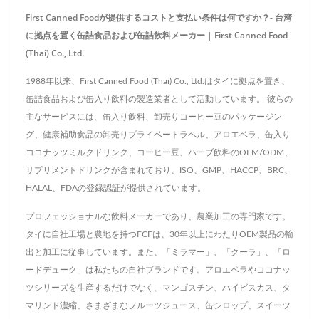
First Canned Foodが提供するコストと支払い条件は何ですか？- 台湾
に拠点を置く缶詰食品および缶詰飲料メーカー | First Canned Food
(Thai) Co., Ltd.
1988年以来、First Canned Food (Thai) Co., Ltd.はタイに拠点を置き、
缶詰食品および缶入り飲料の製造業者として活動しています。 彼らの
主なサービスには、缶入り飲料、卸売りコーヒー豆のパッケージン
グ、健康補助食品の卸売りプライベートラベル、アロエベラ、缶入り
ココナッツミルクドリンク、コーヒー豆、ハーブ飲料のOEM/ODM、
サプリメントドリンクが含まれており、ISO、GMP、HACCP、BRC、
HALAL、FDAの登録認証が提供されています。
プロフェッショナルな飲料メーカーであり、農業加工の専門家です。
タイに自社工場と農地を持つFCFは、30年以上にわたりOEM製品の輸
出と加工に従事しています。また、「ミラマー」、「クーラ」、「ロ
ードデューク」は私たちの自社ブランドです。アロエベラやココナッ
ツシリーズを生産するだけでなく、マンゴスチン、ハイビスカス、タ
マリンド濃縮、さまざまなフルーツジュース、缶シロップ、スイーツ