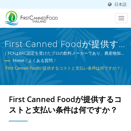
日本語
First Canned Foodが提供す
るコストと支払い条件は何で
| FCFはBRC認定を受けたプロの飲料メーカーであり、農産物加工
の専門家です。
Home
/
よくある質問
/
すか？| 台湾に拠点を置く缶
First Canned Foodが提供するコストと支払い条件は何ですか？
詰食品および缶詰飲料メーカ
ー | First Canned Food
First Canned Foodが提供するコ
(Thai) Co., Ltd.
ストと支払い条件は何ですか？