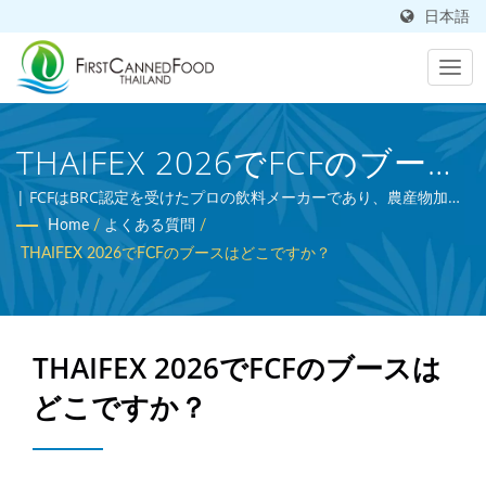
日本語
THAIFEX 2026でFCFのブース
はどこですか？| 台湾に拠点
| FCFはBRC認定を受けたプロの飲料メーカーであり、農産物加工
の専門家です。
Home
/
よくある質問
/
を置く缶詰食品および缶詰飲
THAIFEX 2026でFCFのブースはどこですか？
料メーカー | First Canned
Food (Thai) Co., Ltd.
THAIFEX 2026でFCFのブースは
どこですか？