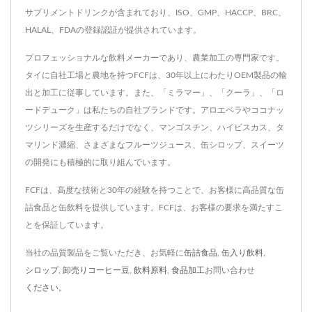
サプリメントドリンクが含まれており、ISO、GMP、HACCP、BRC、
HALAL、FDAの登録認証が提供されています。
プロフェッショナルな飲料メーカーであり、農業加工の専門家です。
タイに自社工場と農地を持つFCFは、30年以上にわたりOEM製品の輸
出と加工に従事しています。また、「ミラマー」、「クーラ」、「ロ
ードデューク」は私たちの自社ブランドです。アロエベラやココナッ
ツシリーズを生産するだけでなく、マンゴスチン、ハイビスカス、タ
マリンド濃縮、さまざまなフルーツジュース、缶シロップ、スイーツ
の開発にも積極的に取り組んでいます。
FCFは、高度な技術と30年の経験を持つことで、お客様に高品質な缶
詰食品と缶飲料を提供しています。FCFは、お客様の要求を満たすこ
とを保証しています。
当社の品質製品をご覧いただき、お気軽に
缶詰食品
,
缶入り飲料
,
シロップ
,
卸売りコーヒー豆
,
飲料原料
,
食品加工
お問い合わせ
ください。