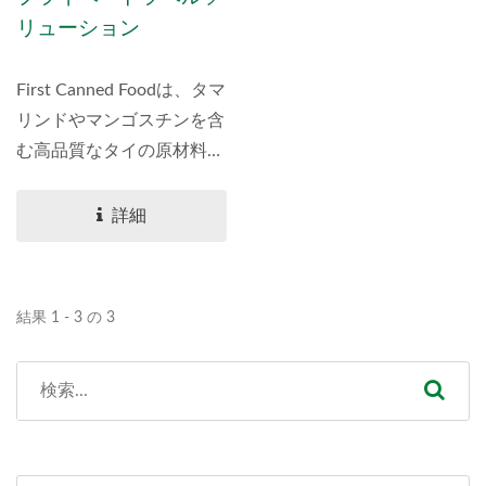
リューション
含まれます。私たちは、世
のコーヒーショップ、トレ
界中の卸売業者、輸入業
ーダー、ディストリビュー
者、ディストリビュータ
ター向けにカスタムコーヒ
First Canned Foodは、タマ
ー、スーパーマーケットチ
ーパッケージングソリュー
リンドやマンゴスチンを含
ェーンに飲料を輸
ションを提供しています。
む高品質なタイの原材料を
プライベートラベルコーヒ
使用したOEM/ODM健康
ー、卸売バルク注文、ブラ
補助食品を卸売りしていま
詳細
ンドを高めるためのカスタ
す。2018年から台北医学
マイズされた焙煎ソリュー
大学と提携し、特許取得済
ションのために私たちと提
みの抽出物を使用した粉
結果 1 - 3 の 3
携してください。
末、液体、カプセルを提供
しています。