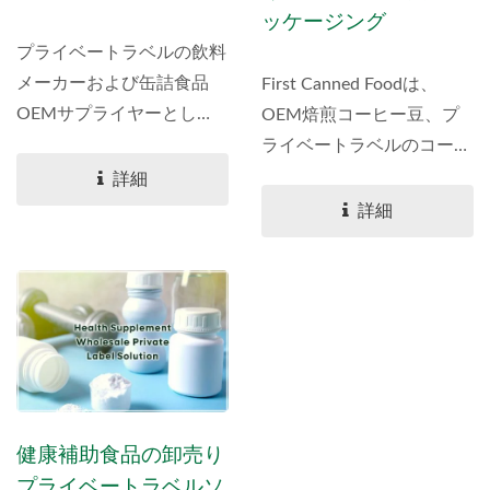
ッケージング
プライベートラベルの飲料
メーカーおよび缶詰食品
First Canned Foodは、
OEMサプライヤーとし
OEM焙煎コーヒー豆、プ
て、カスタム飲料の調合、
ライベートラベルのコーヒ
パッケージ選択、認証、輸
ードリップバッグ、バルク
詳細
出サポートのワンストップ
の生コーヒー豆を含む、拡
詳細
ソリューションを提供して
張されたスペシャリティコ
います。私たちのベストセ
ーヒー供給ソリューション
ラーOEM製品には、果肉
を提供します。私たちの高
入りココナッツウォータ
品質なコーヒーはSCAEト
ー、アロエベラ飲料、タピ
レーナーに承認されてお
オカミルクティー、ジュー
り、プレミアムな味と一貫
スフレーバーのスパークリ
性を保証します 信頼され
健康補助食品の卸売り
ングウォーター、エナジー
るB2Bコーヒーサプライヤ
プライベートラベルソ
ドリンク、RTDコーヒーが
ーとして、私たちは世界中