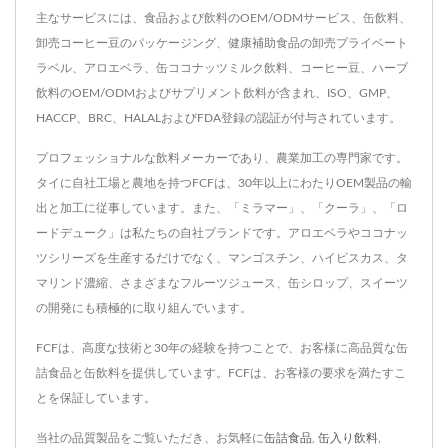
主なサービスには、食品および飲料のOEM/ODMサービス、缶飲料、
卸売コーヒー豆のパッケージング、健康補助食品の卸売プライベート
ラベル、アロエベラ、缶ココナッツミルク飲料、コーヒー豆、ハーブ
飲料のOEM/ODMおよびサプリメント飲料が含まれ、ISO、GMP、
HACCP、BRC、HALALおよびFDA登録の認証が付与されています。
プロフェッショナルな飲料メーカーであり、農業加工の専門家です。
タイに自社工場と農地を持つFCFは、30年以上にわたりOEM製品の輸
出と加工に従事しています。また、「ミラマー」、「クーラ」、「ロ
ードデューク」は私たちの自社ブランドです。アロエベラやココナッ
ツシリーズを生産するだけでなく、マンゴスチン、ハイビスカス、タ
マリンド濃縮、さまざまなフルーツジュース、缶シロップ、スイーツ
の開発にも積極的に取り組んでいます。
FCFは、高度な技術と30年の経験を持つことで、お客様に高品質な缶
詰食品と缶飲料を提供しています。FCFは、お客様の要求を満たすこ
とを保証しています。
当社の品質製品をご覧いただき、お気軽に
缶詰食品
,
缶入り飲料
,