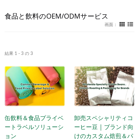
食品と飲料のOEM/ODMサービス
画面：
結果 1 - 3 の 3
缶飲料＆食品プライベ
卸売スペシャリティコ
ートラベルソリューシ
ーヒー豆 | ブランド向
ョン
けのカスタム焙煎＆パ