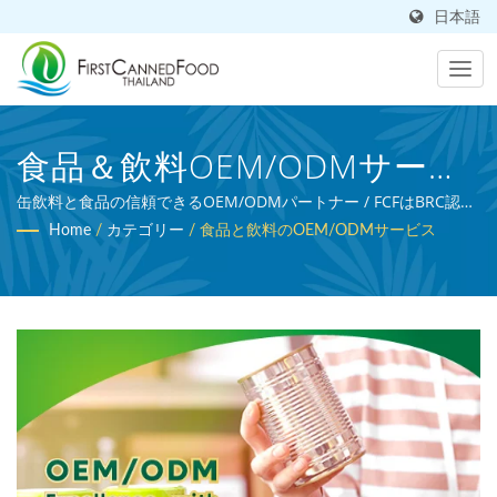
日本語
食品＆飲料OEM/ODMサービ
ス | 台湾を拠点とした缶詰食
缶飲料と食品の信頼できるOEM/ODMパートナー / FCFはBRC認定
を受けたプロの飲料メーカーであり、農産物加工の専門家です。
Home
/
カテゴリー
/
食品と飲料のOEM/ODMサービス
品および缶飲料の製造業者 |
First Canned Food (Thai) Co.,
Ltd.