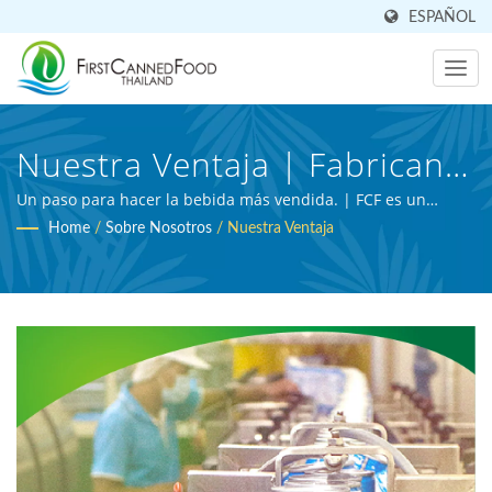
ESPAÑOL
Nuestra Ventaja | Fabricante
OEM De Alimentos
Un paso para hacer la bebida más vendida. | FCF es un
fabricante de bebidas profesional certificado por BRC y
Home
/
Sobre Nosotros
/
Nuestra Ventaja
Enlatados Y Bebidas
experto en procesamiento agrícola.
Durante Más De 30 Años |
First Canned Food (Thai) Co.,
Ltd.