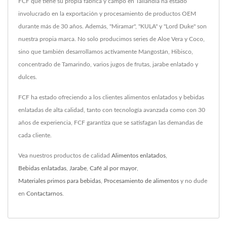
FCF que tiene su propia fábrica y campo en Tailandia ha estado
involucrado en la exportación y procesamiento de productos OEM
durante más de 30 años. Además, "Miramar", "KULA" y "Lord Duke" son
nuestra propia marca. No solo producimos series de Aloe Vera y Coco,
sino que también desarrollamos activamente Mangostán, Hibisco,
concentrado de Tamarindo, varios jugos de frutas, jarabe enlatado y
dulces.
FCF ha estado ofreciendo a los clientes alimentos enlatados y bebidas
enlatadas de alta calidad, tanto con tecnología avanzada como con 30
años de experiencia, FCF garantiza que se satisfagan las demandas de
cada cliente.
Vea nuestros productos de calidad
Alimentos enlatados
,
Bebidas enlatadas
,
Jarabe
,
Café al por mayor
,
Materiales primos para bebidas
,
Procesamiento de alimentos
y no dude
en
Contactarnos
.