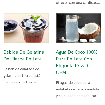
muchos agricultores...
ofrecer con una cantidad
mínima de pedido baja....
Bebida De Gelatina
Agua De Coco 100%
De Hierba En Lata
Pura En Lata Con
Etiqueta Privada
La bebida enlatada de
OEM.
gelatina de hierba está
hecha de una hierba
El agua de coco pura
llamada "Mesona
enlatada se hace a medida
chinensis."...
y se pueden personalizar
los sabores. Puede...