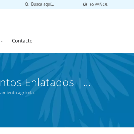
ESPAÑOL
Contacto
ntos Enlatados |
nlatadas Con Más De
samiento agrícola.
) Co., Ltd.