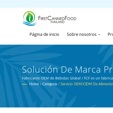
Página de inicio
Sobre nosotros
Pr
Solución De Marca Pr
Fabricante De Alimen
Fabricante OEM de Bebidas Global / FCF es un fabrica
Home
/
Categoría
/
Servicio OEM/ODM De Alimentos
30 Años De Experienci