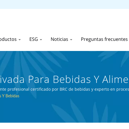
oductos
ESG
Noticias
Preguntas frecuentes
ivada Para Bebidas Y Alime
tos Enlatados Y Bebidas E
nte profesional certificado por BRC de bebidas y experto en proce
 Y Bebidas
a | First Canned Food (Thai