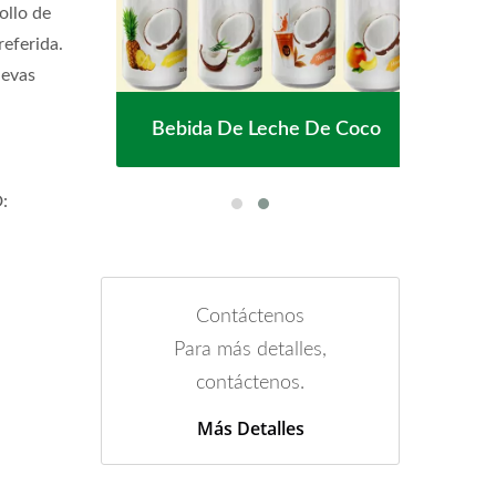
ollo de
referida.
uevas
ada
Bebida De Leche De Coco
Ag
D:
Contáctenos
Para más detalles,
contáctenos.
Más Detalles