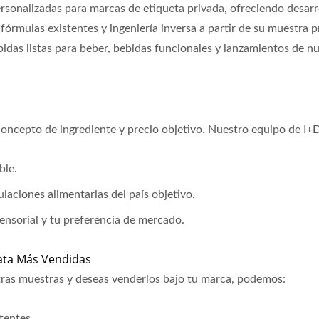
rsonalizadas para marcas de etiqueta privada, ofreciendo desarr
órmulas existentes y ingeniería inversa a partir de su muestra p
idas listas para beber, bebidas funcionales y lanzamientos de n
ida De Leche De Coco
Agua Mineral Saboriz
 concepto de ingrediente y precio objetivo. Nuestro equipo de I+
ble.
aciones alimentarias del país objetivo.
sensorial y tu preferencia de mercado.
ata Más Vendidas
tras muestras y deseas venderlos bajo tu marca, podemos:
tentes.