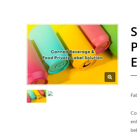
S
P
Fa
Co
en
beb