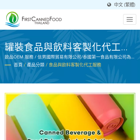
中文 (繁體)
罐裝食品與飲料客製化代工貼
牌服務
飲品OEM 服務 / 信男國際貿易有限公司/泰國第一食品有限公司為通
過BRC認證的專業飲料製造商，農產品處理專家。
首頁
/
產品分類
/
食品與飲料客製化代工服務