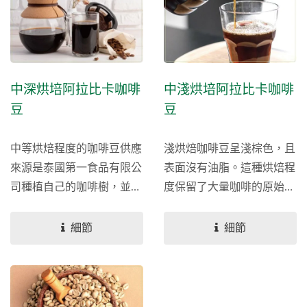
中深烘培阿拉比卡咖啡
中淺烘培阿拉比卡咖啡
豆
豆
中等烘焙程度的咖啡豆供應
淺烘焙咖啡豆呈淺棕色，且
來源是泰國第一食品有限公
表面沒有油脂。這種烘焙程
司種植自己的咖啡樹，並和
度保留了大量咖啡的原始特
簽約農民收購生豆，這使得
性，具有最明亮的酸質，且
我們擁有新鮮穩定的咖啡豆
咖啡因含量最高。 泰國第
細節
細節
來源。我們將這些優良的生
一食品有限公司種植自己的
豆交給台灣最好的烘焙師，
咖啡樹，並和簽約農民收購
打造出完美的咖啡以供批
生豆，這使得我們擁有新鮮
發。
穩定的咖啡豆來源。我們將