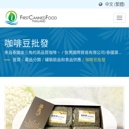
中文 (繁體)
咖啡豆批發
來自泰國金三角的高品質咖啡。 / 信男國際貿易有限公司/泰國第一
食品有限公司為通過BRC認證的專業飲料製造商，農產品處理專
首頁
/
產品分類
/
罐裝飲品和食品供應
/
咖啡豆批發
家。