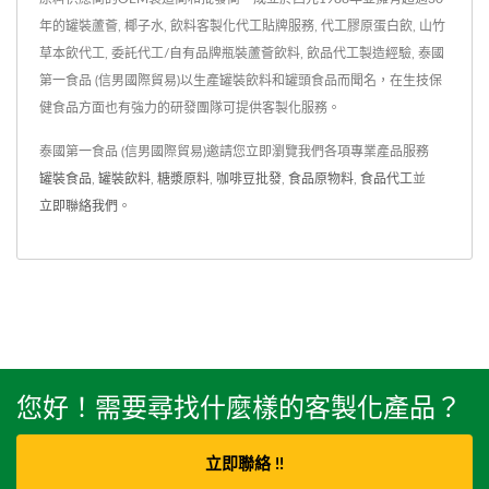
年的罐裝蘆薈, 椰子水, 飲料客製化代工貼牌服務, 代工膠原蛋白飲, 山竹
草本飲代工, 委託代工/自有品牌瓶裝蘆薈飲料, 飲品代工製造經驗, 泰國
第一食品 (信男國際貿易)以生產罐裝飲料和罐頭食品而聞名，在生技保
健食品方面也有強力的研發團隊可提供客製化服務。
泰國第一食品 (信男國際貿易)邀請您立即瀏覽我們各項專業產品服務
罐裝食品
,
罐裝飲料
,
糖漿原料
,
咖啡豆批發
,
食品原物料
,
食品代工
並
立即聯絡我們
。
您好！需要尋找什麼樣的客製化產品？
立即聯絡 !!