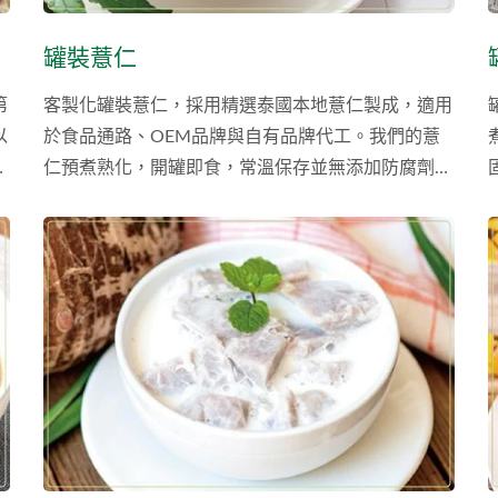
罐裝薏仁
第
客製化罐裝薏仁，採用精選泰國本地薏仁製成，適用
以
於食品通路、OEM品牌與自有品牌代工。我們的薏
皮
仁預煮熟化，開罐即食，常溫保存並無添加防腐劑，
殺
廣泛應用於甜品、湯品或飲品配料。
最