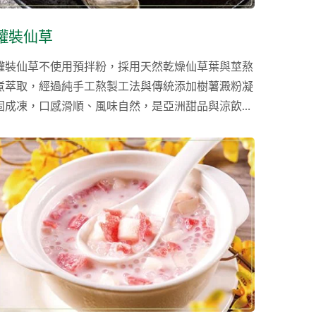
罐裝仙草
罐裝仙草不使用預拌粉，採用天然乾燥仙草葉與莖熬
煮萃取，經過純手工熬製工法與傳統添加樹薯澱粉凝
固成凍，口感滑順、風味自然，是亞洲甜品與涼飲中
廣泛應用的植物性配料。