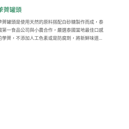
荸薺罐頭
荸薺罐頭是使用天然的原料搭配白砂糖製作而成，泰
國第一食品公司與小農合作，嚴選泰國當地最佳口感
的荸薺，不添加人工色素或是防腐劑，將新鮮味道鎖
在鐵罐中。我們提供不同型式的馬蹄罐頭，包含切
片、磨碎或是丁狀皆可生產，針對不同用途都可以提
供客製化的調整，並皆填充於鐵罐以利保存，保存時
間可長達24個月。並且泰國第一食品公司為多項國際
認證合格的生產工廠，致力於提供物美價廉的罐頭食
品並出口到世界各地。