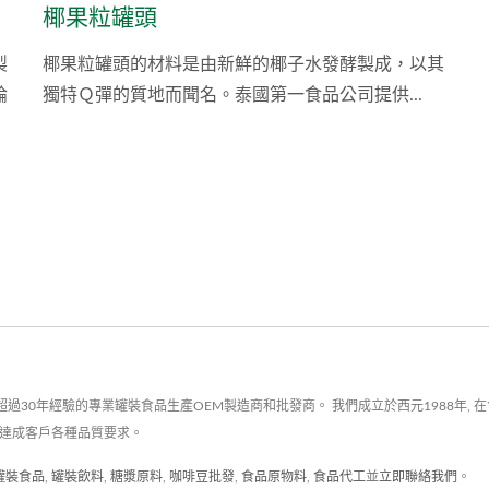
椰果粒罐頭
製
椰果粒罐頭的材料是由新鮮的椰子水發酵製成，以其
論
獨特Ｑ彈的質地而聞名。泰國第一食品公司提供...
過30年經驗的專業罐裝食品生產OEM製造商和批發商。 我們成立於西元1988年, 在
以達成客戶各種品質要求。
罐裝食品
,
罐裝飲料
,
糖漿原料
,
咖啡豆批發
,
食品原物料
,
食品代工
並
立即聯絡我們
。