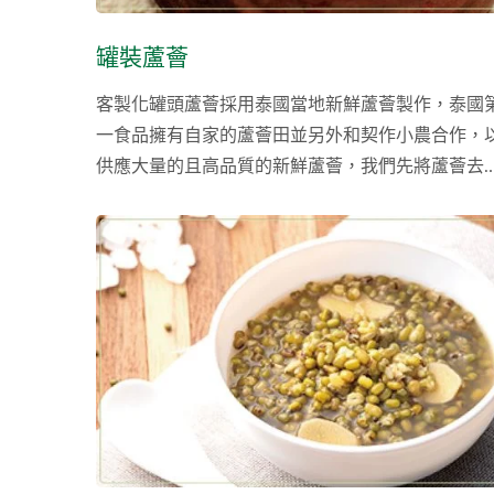
罐裝蘆薈
客製化罐頭蘆薈採用泰國當地新鮮蘆薈製作，泰國
一食品擁有自家的蘆薈田並另外和契作小農合作，
供應大量的且高品質的新鮮蘆薈，我們先將蘆薈去
並使用漂水技術以消去含毒的蘆薈素，切塊後裝罐
菌，在不添加任何防腐劑或是添加劑的情況下維持
新鮮的口感。