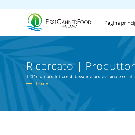
Pagina princi
Ricercato | Produttor
Sede A Taiwan | First
'FCF' è un produttore di bevande professionale certifi
Home