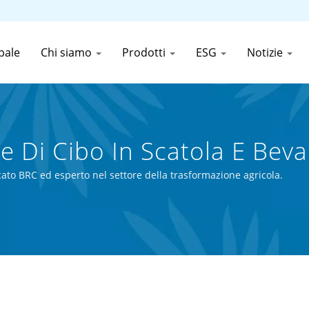
pale
Chi siamo
Prodotti
ESG
Notizie
e Di Cibo In Scatola E Bev
 Canned Food (Thai) Co., Lt
cato BRC ed esperto nel settore della trasformazione agricola.