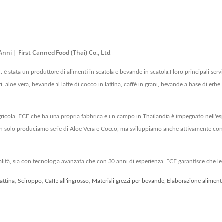
nni | First Canned Food (Thai) Co., Ltd.
è stata un produttore di alimenti in scatola e bevande in scatola.I loro principali servi
ntari, aloe vera, bevande al latte di cocco in lattina, caffè in grani, bevande a base di 
gricola. FCF che ha una propria fabbrica e un campo in Thailandia è impegnato nell'es
on solo produciamo serie di Aloe Vera e Cocco, ma sviluppiamo anche attivamente conce
ualità, sia con tecnologia avanzata che con 30 anni di esperienza. FCF garantisce che le
attina
,
Sciroppo
,
Caffè all'ingrosso
,
Materiali grezzi per bevande
,
Elaborazione aliment