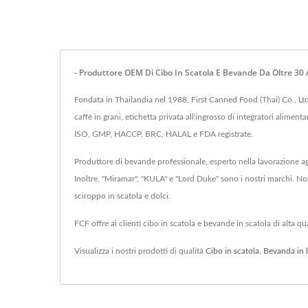
- Produttore OEM Di Cibo In Scatola E Bevande Da Oltre 30 A
Fondata in Thailandia nel 1988, First Canned Food (Thai) Co., Ltd. 
caffè in grani, etichetta privata all'ingrosso di integratori alime
ISO, GMP, HACCP, BRC, HALAL e FDA registrate.
Produttore di bevande professionale, esperto nella lavorazione a
Inoltre, "Miramar", "KULA" e "Lord Duke" sono i nostri marchi. N
sciroppo in scatola e dolci.
FCF offre ai clienti cibo in scatola e bevande in scatola di alta q
Visualizza i nostri prodotti di qualità
Cibo in scatola
,
Bevanda in l