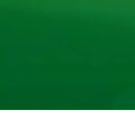
Copyright © 2026
First Canned Food (Thai) Co., Ltd.
All Ri