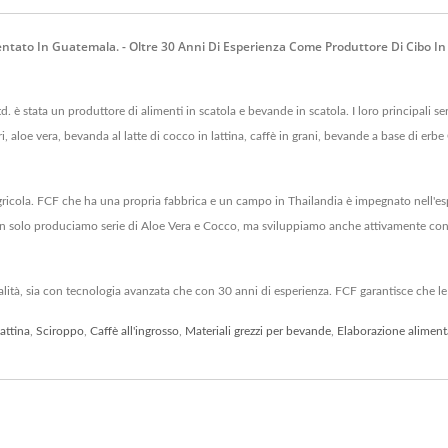
esentato In Guatemala. - Oltre 30 Anni Di Esperienza Come Produttore Di Cibo In
 è stata un produttore di alimenti in scatola e bevande in scatola. I loro principali ser
ntari, aloe vera, bevanda al latte di cocco in lattina, caffè in grani, bevande a base di 
gricola. FCF che ha una propria fabbrica e un campo in Thailandia è impegnato nell'es
on solo produciamo serie di Aloe Vera e Cocco, ma sviluppiamo anche attivamente conce
ualità, sia con tecnologia avanzata che con 30 anni di esperienza. FCF garantisce che le
attina
,
Sciroppo
,
Caffè all'ingrosso
,
Materiali grezzi per bevande
,
Elaborazione aliment