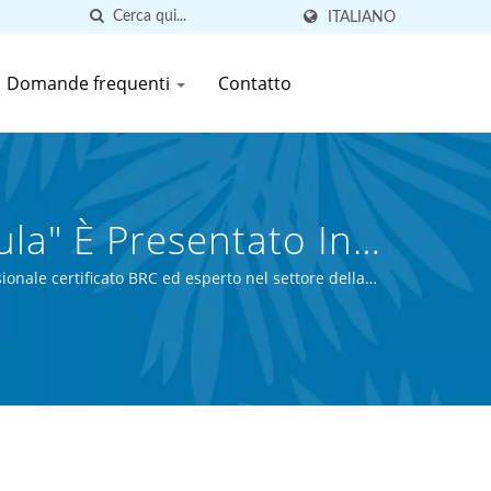
ITALIANO
Domande frequenti
Contatto
ula" È Presentato In
vande In Scatola Da
ionale certificato BRC ed esperto nel settore della
.