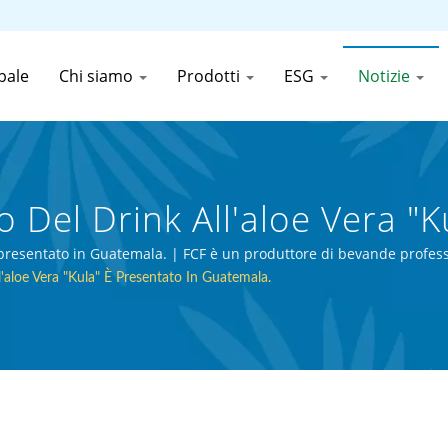
pale
Chi siamo
Prodotti
ESG
Notizie
o Del Drink All'aloe Vera "K
ore Di Cibo In Scatola E Be
 è presentato in Guatemala. | FCF è un produttore di bevande profess
l'aloe Vera "Kula" È Presentato In Guatemala.
Canned Food (Thai) Co., Ltd