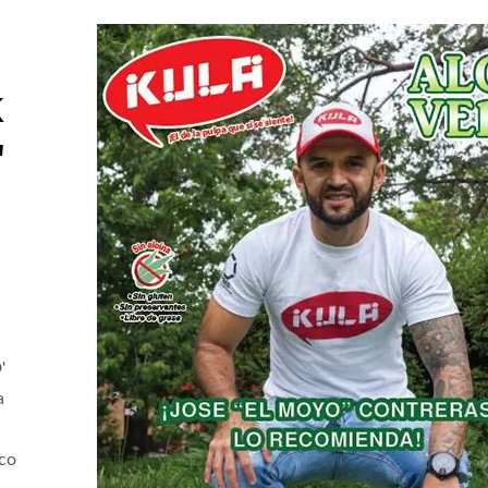
k
"
'
a
anda Al Latte Di Cocco
Acqua Frizzante Aromat
eco