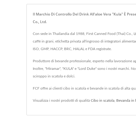
Il Marchio Di Controllo Del Drink All'aloe Vera "Kula" È Pr
Co., Ltd.
Con sede in Thailandia dal 1988, First Canned Food (Thai) Co., Ltd.
caffè in grani, etichetta privata all'ingrosso di integratori alime
ISO, GMP, HACCP, BRC, HALAL e FDA registrate.
Produttore di bevande professionale, esperto nella lavorazione a
Inoltre, "Miramar", "KULA" e "Lord Duke" sono i nostri marchi. N
sciroppo in scatola e dolci.
FCF offre ai clienti cibo in scatola e bevande in scatola di alta q
Visualizza i nostri prodotti di qualità
Cibo in scatola
,
Bevanda in l