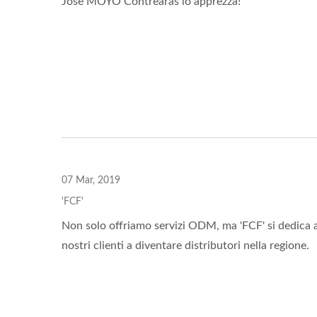
Jose MOYO Contrearas lo apprezza!
07 Mar, 2019
'FCF'
Non solo offriamo servizi ODM, ma 'FCF' si dedica an
nostri clienti a diventare distributori nella regione.