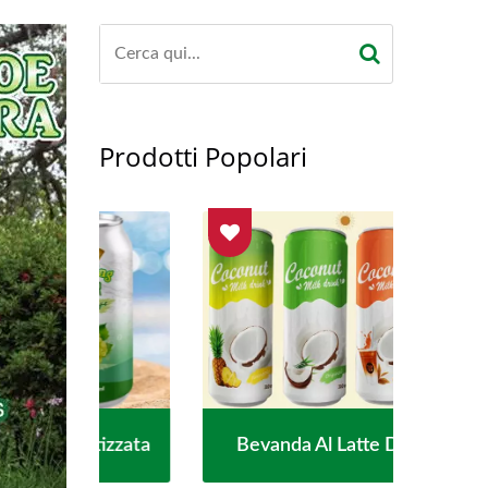
Prodotti Popolari
izzata
Bevanda Al Latte Di Cocco
Acqu