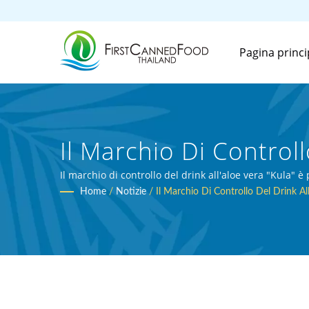
Pagina princi
Il Marchio Di Controll
Guatemala. | Produtt
Il marchio di controllo del drink all'aloe vera "Kula"
trasformazione agricola.
Home
/
Notizie
/
Il Marchio Di Controllo Del Drink Al
Oltre 30 Anni | First 