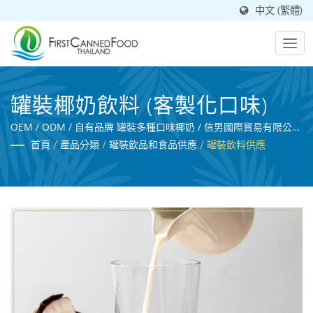
中文 (繁體)
罐裝椰奶飲料 (客製化口味)
OEM / ODM / 自有品牌 罐裝多種口味椰奶 / 信男國際貿易有限公
司/泰國第一食品有限公司為通過BRC認證的專業飲料製造商，農產
首頁
/
產品分類
/
罐裝飲品和食品供應
/
罐裝飲料供應
品處理專家。