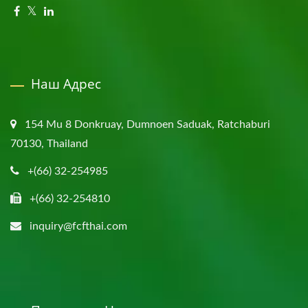
Наш Адрес
154 Mu 8 Donkruay, Dumnoen Saduak, Ratchaburi
70130, Thailand
+(66) 32-254985
+(66) 32-254810
inquiry@fcfthai.com