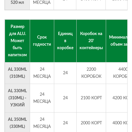
520 мл
МЕСЯЦА
Размер
для ALU.
Единиц
Коробок на
Срок
Минимальн
Может
в
20'
годности
объем зака
быть
коробке
контейнеры
напитком
AL 330ML
24
2200
4400
24
(310ML)
МЕСЯЦА
КОРОБОК
КОРОБО
AL 330ML
24
(310ML) -
24
2100 КОРТ
4200 КОР
МЕСЯЦА
УЗКИЙ
AL 350ML
24
24
2000 КОРТ
4000 КОР
(330ML)
МЕСЯЦА