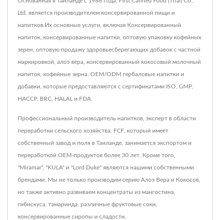
Основанная в Таиланде с 1988 года, First Canned Food (Thai) Co.,
Ltd. является производителем консервированной пищи и
напитков.Их основные услуги, включая Консервированный
напиток, консервированные напитки, оптовую упаковку кофейных
зерен, оптовую продажу здоровьесберегающих добавок с частной
маркировкой, алоэ вера, консервированный кокосовый молочный
напиток, кофейные зерна, OEM/ODM гербаловые напитки и
добавки, которые предоставляются с сертификатами ISO, GMP,
HACCP, BRC, HALAL и FDA.
Профессиональный производитель напитков, эксперт в области
переработки сельского хозяйства. FCF, который имеет
собственный завод и поля в Таиланде, занимается экспортом и
переработкой OEM-продуктов более 30 лет. Кроме того,
"Miramar", "KULA" и "Lord Duke" являются нашими собственными
брендами. Мы не только производим серию Алоэ Вера и Кокосов,
но также активно развиваем концентраты из мангостина,
гибискуса, тамаринда, различные фруктовые соки,
консервированные сиропы и сладости.