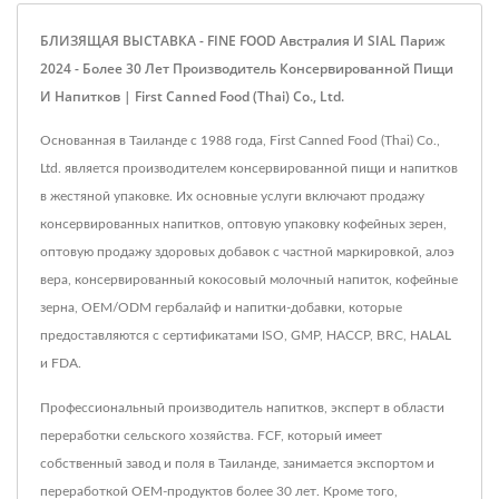
БЛИЗЯЩАЯ ВЫСТАВКА - FINE FOOD Австралия И SIAL Париж
2024 - Более 30 Лет Производитель Консервированной Пищи
И Напитков | First Canned Food (Thai) Co., Ltd.
Основанная в Таиланде с 1988 года, First Canned Food (Thai) Co.,
Ltd. является производителем консервированной пищи и напитков
в жестяной упаковке. Их основные услуги включают продажу
консервированных напитков, оптовую упаковку кофейных зерен,
оптовую продажу здоровых добавок с частной маркировкой, алоэ
вера, консервированный кокосовый молочный напиток, кофейные
зерна, OEM/ODM гербалайф и напитки-добавки, которые
предоставляются с сертификатами ISO, GMP, HACCP, BRC, HALAL
и FDA.
Профессиональный производитель напитков, эксперт в области
переработки сельского хозяйства. FCF, который имеет
собственный завод и поля в Таиланде, занимается экспортом и
переработкой OEM-продуктов более 30 лет. Кроме того,