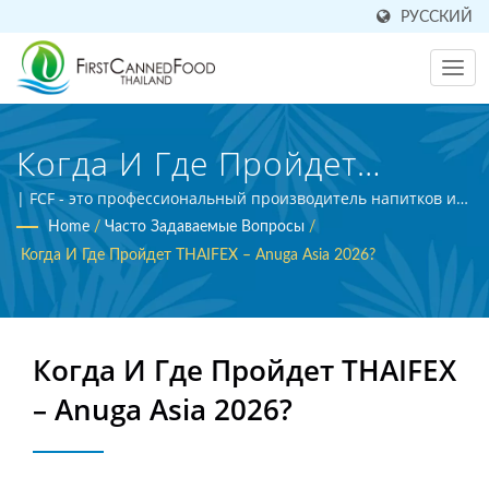
РУССКИЙ
Когда И Где Пройдет
THAIFEX – Anuga Asia 2026?
| FCF - это профессиональный производитель напитков и
эксперт по переработке сельскохозяйственной продукции,
Home
/
Часто Задаваемые Вопросы
/
| Производитель
сертифицированный по стандарту BRC.
Когда И Где Пройдет THAIFEX – Anuga Asia 2026?
Консервированных
Продуктов И Напитков На
Когда И Где Пройдет THAIFEX
Тайване | First Canned
– Anuga Asia 2026?
Food (Thai) Co., Ltd.