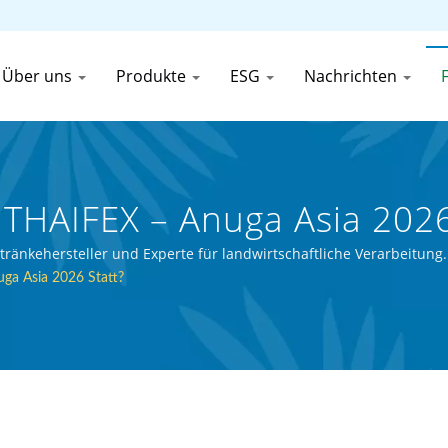
Über uns
Produkte
ESG
Nachrichten
HAIFEX – Anuga Asia 2026 
ler Von Konservierten Lebe
Getränkehersteller und Experte für landwirtschaftliche Verarbeitung.
a Asia 2026 Statt?
onservenfutter (Thai) Co., L