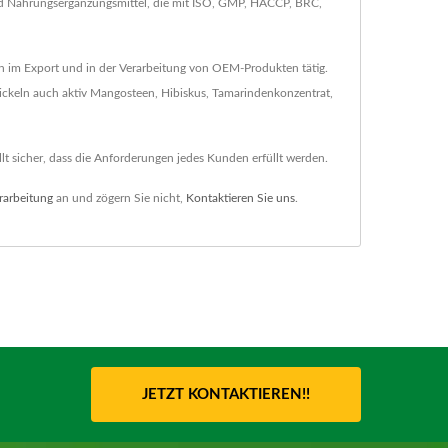
d Nahrungsergänzungsmittel, die mit ISO, GMP, HACCP, BRC,
hren im Export und in der Verarbeitung von OEM-Produkten tätig.
ickeln auch aktiv Mangosteen, Hibiskus, Tamarindenkonzentrat,
t sicher, dass die Anforderungen jedes Kunden erfüllt werden.
rarbeitung
an und zögern Sie nicht,
Kontaktieren Sie uns
.
JETZT KONTAKTIEREN!!