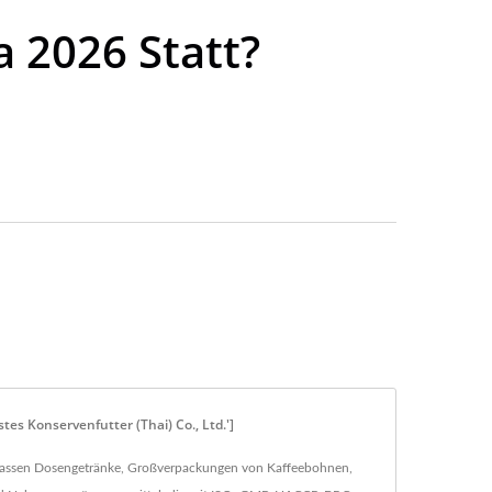
 2026 Statt?
s Konservenfutter (Thai) Co., Ltd.']
n umfassen Dosengetränke, Großverpackungen von Kaffeebohnen,