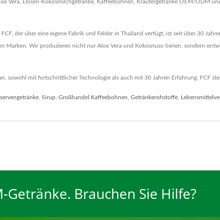
 Aloe Vera, Dosen-Kokosmilchgetränke, Kaffeebohnen, Kräutergetränke OEM/ODM un
. FCF, der über eine eigene Fabrik und Felder in Thailand verfügt, ist seit über 30 Ja
n Marken. Wir produzieren nicht nur Aloe Vera und Kokosnuss-Serien, sondern entw
owohl mit fortschrittlicher Technologie als auch mit 30 Jahren Erfahrung. FCF stell
servengetränke
,
Sirup
,
Großhandel Kaffeebohnen
,
Getränkerohstoffe
,
Lebensmittelve
-Getränke. Brauchen Sie Hilfe?