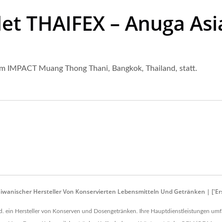
t THAIFEX – Anuga Asia
 im IMPACT Muang Thong Thani, Bangkok, Thailand, statt.
wanischer Hersteller Von Konservierten Lebensmitteln Und Getränken | ['Erste
., Ltd. ein Hersteller von Konserven und Dosengetränken. Ihre Hauptdienstleistunge