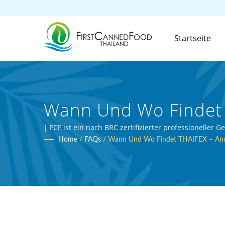
Startseite
Wann Und Wo Findet T
Taiwanischer Herstel
| FCF ist ein nach BRC zertifizierter professioneller 
Home
/
FAQs
/
Wann Und Wo Findet THAIFEX – Anug
Getränken | ['Erstes K