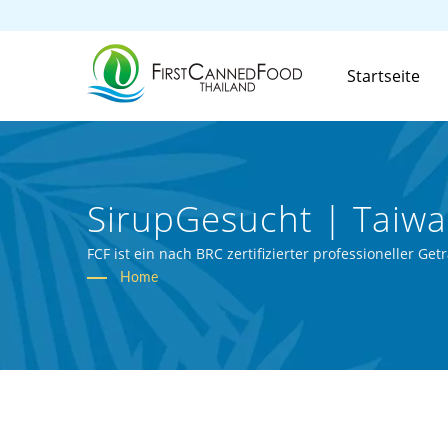
Startseite
SirupGesucht | Taiw
Dosengetränken | Firs
FCF ist ein nach BRC zertifizierter professioneller Ge
Home