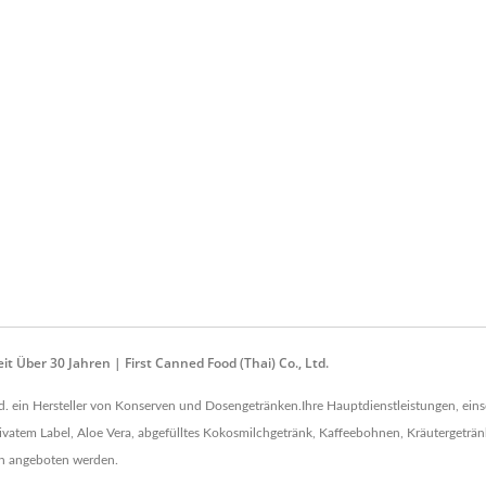
 Über 30 Jahren | First Canned Food (Thai) Co., Ltd.
 Ltd. ein Hersteller von Konserven und Dosengetränken.Ihre Hauptdienstleistungen, ei
ivatem Label, Aloe Vera, abgefülltes Kokosmilchgetränk, Kaffeebohnen, Kräuterget
en angeboten werden.