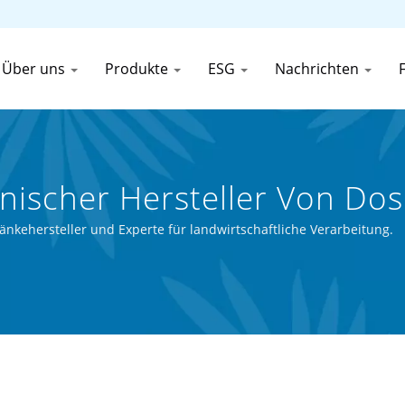
Über uns
Produkte
ESG
Nachrichten
anischer Hersteller Von D
t Canned Food (Thai) Co., 
tränkehersteller und Experte für landwirtschaftliche Verarbeitung.