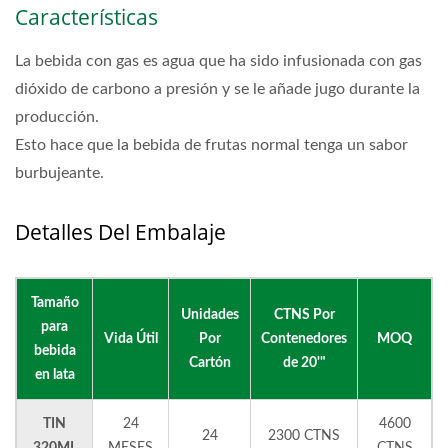
Características
La bebida con gas es agua que ha sido infusionada con gas
dióxido de carbono a presión y se le añade jugo durante la
producción.
Esto hace que la bebida de frutas normal tenga un sabor
burbujeante.
Detalles Del Embalaje
Tamaño
Unidades
CTNS Por
para
Vida Útil
Por
Contenedores
MOQ
bebida
Cartón
de 20'"
en lata
TIN
24
4600
24
2300 CTNS