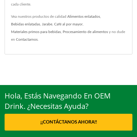
cada cliente.
Vea nuestros productos de calidad
Alimentos enlatados
,
Bebidas enlatadas
,
Jarabe
,
Café al por mayor
,
Materiales primos para bebidas
,
Procesamiento de alimentos
y no dude
en
Contactarnos
.
Hola, Estás Navegando En OEM
Drink. ¿Necesitas Ayuda?
¡¡CONTÁCTANOS AHORA!!