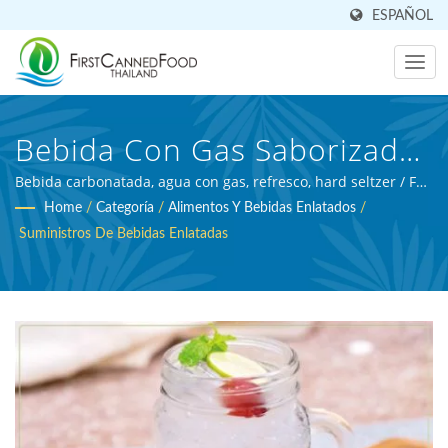
ESPAÑOL
Bebida Con Gas Saborizada
Enlatada | Fabricante De
Bebida carbonatada, agua con gas, refresco, hard seltzer / FCF
es un fabricante profesional certificado por BRC de bebidas y
Home
/
Categoría
/
Alimentos Y Bebidas Enlatados
/
Alimentos Enlatados Y
experto en procesamiento agrícola.
Suministros De Bebidas Enlatadas
Bebidas Enlatadas Con Más
De 30 Años De Experiencia |
First Canned Food (Thai) Co.,
Ltd.