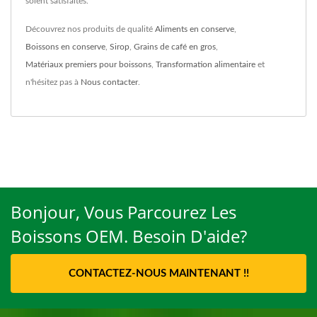
soient satisfaites.
Découvrez nos produits de qualité
Aliments en conserve
,
Boissons en conserve
,
Sirop
,
Grains de café en gros
,
Matériaux premiers pour boissons
,
Transformation alimentaire
et
n'hésitez pas à
Nous contacter
.
Bonjour, Vous Parcourez Les
Boissons OEM. Besoin D'aide?
CONTACTEZ-NOUS MAINTENANT !!