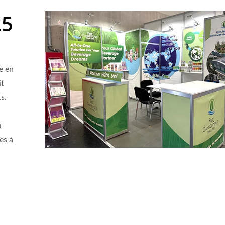
25
e en
it
s.
u
es à
isson Au Lait De Coco
Eau Pétillante Aromat