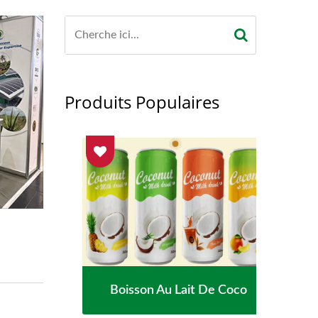
Produits Populaires
isée
Boisson Au Lait De Coco
Ea