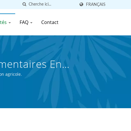
FRANÇAIS
ités
FAQ
Contact
imentaires En
s De 30 Ans | First
on agricole.