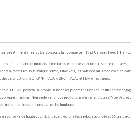
serves Alimentaires Et De Boissons En Conserve | First Canned Food (Thai) Co.
d. est un fabricant de produits alimentaires en conserve et de boissons en conserve.
ents alimentaires sous marque privée, l'aloe vera, les boissons au lait de coco en cons
 des certifications ISO, GMP, HACCP, BRC, HALAL et FDA enregistrées.
ricole. FCF qui possède sa propre usine et ses propres champs en Thaïlande est engag
 nos propres marques. Non seulement nous produisons des séries à base d'Aloe Vera e
de fruits, des sirops en conserve et des bonbons.
 en conserve de haute qualité, à la fois avec une technologie avancée et 30 ans d'exp