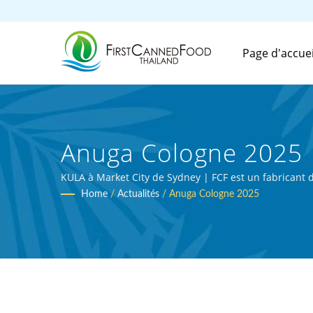
Page d'accuei
Anuga Cologne 2025 |
Conserve Et De Boiss
KULA à Market City de Sydney | FCF est un fabricant d
Home
/
Actualités
/
Anuga Cologne 2025
Canned Food (Thai) Co