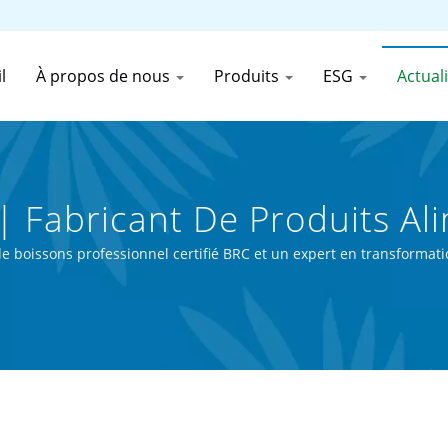
l
À propos de nous
Produits
ESG
Actual
 Fabricant De Produits Al
ons En Conserve Depuis Plu
e boissons professionnel certifié BRC et un expert en transformati
., Ltd.