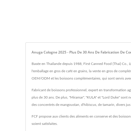
Anuga Cologne 2025 - Plus De 30 Ans De Fabrication De Con
Basée en Thaïlande depuis 1988, First Canned Food (Thai) Co., Lt
l'emballage en gros de café en grains, la vente en gros de complém
OEM/ODM et les boissons complémentaires, qui sont servis avec
Fabricant de boissons professionnel, expert en transformation ag
plus de 30 ans. De plus, "Miramar", "KULA" et "Lord Duke" sont
des concentrés de mangoustan, d'hibiscus, de tamarin, divers jus 
FCF propose aux clients des aliments en conserve et des boissons
soient satisfaites.