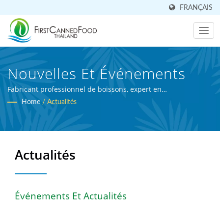
FRANÇAIS
Nouvelles Et Événements
Fabricant professionnel de boissons, expert en
transformation agricole.
Home
/
Actualités
Actualités
Événements Et Actualités