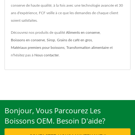
conserve de haute qualité, à la fois avec une technologie avancée et 30
ans d'expérience, FCF veille à ce que les demandes de chaque client
soient satisfaites.
Découvrez nos produits de qualité
Aliments en conserve
,
Boissons en conserve
,
Sirop
,
Grains de café en gros
,
Matériaux premiers pour boissons
,
Transformation alimentaire
et
n'hésitez pas à
Nous contacter
.
Bonjour, Vous Parcourez Les
Boissons OEM. Besoin D'aide?