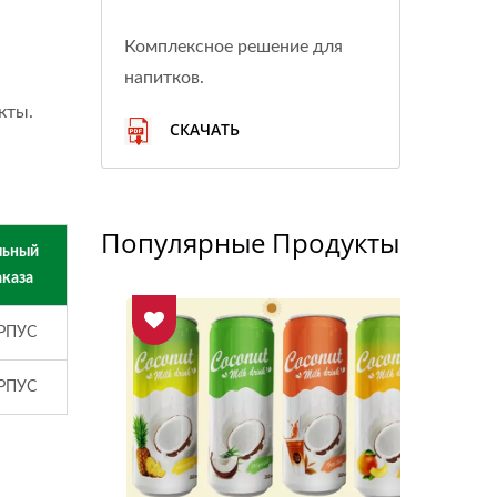
Комплексное решение для
напитков.
кты.
СКАЧАТЬ
Популярные Продукты
ьный
аказа
РПУС
РПУС