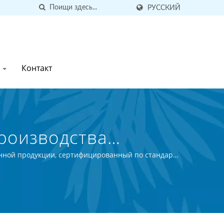
РУССКИЙ
ы
Контакт
Производства
anned Food (Thai)
венной продукции, сертифицированный по стандарту