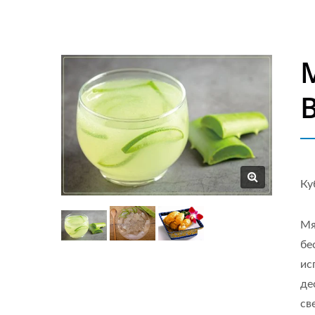
Ку
Мя
бе
ис
де
св