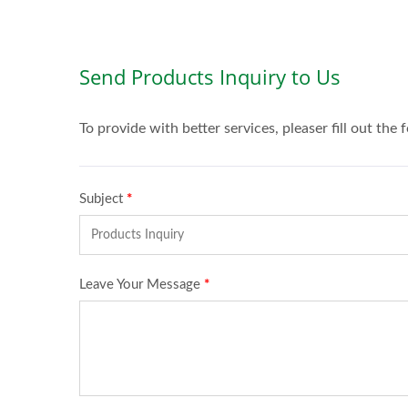
Вода С Газом Со Вкусом
На