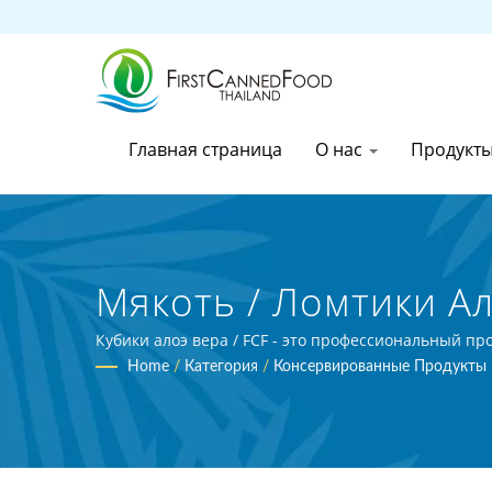
Главная страница
О нас
Продукт
Мякоть / Ломтики Ал
Консервированной Пи
Кубики алоэ вера / FCF - это профессиональный п
BRC.
Home
/
Категория
/
Консервированные Продукты
Co., Ltd.