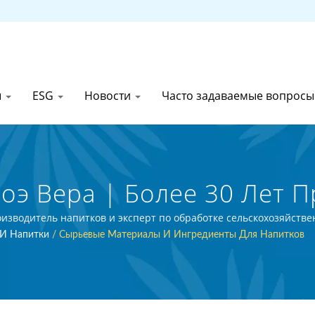
ы
ESG
Новости
Часто задаваемые вопрос
оэ Вера | Более 30 Лет 
щи И Напитков | First C
роизводитель напитков и эксперт по обработке сельскохозяйст
 И Напитки
/
Сырьевые Материалы И Ингредиенты Для Напитков