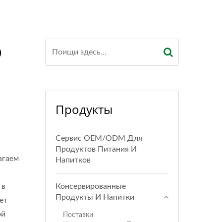
э
Продукты
Сервис OEM/ODM Для
Продуктов Питания И
агаем
Напитков
 в
Консервированные
Продукты И Напитки
ет
ой
Поставки