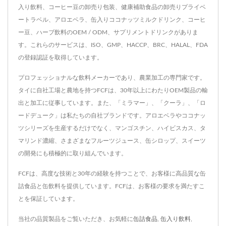
入り飲料、コーヒー豆の卸売り包装、健康補助食品の卸売りプライベ
ートラベル、アロエベラ、缶入りココナッツミルクドリンク、コーヒ
ー豆、ハーブ飲料のOEM / ODM、サプリメントドリンクがありま
す。これらのサービスは、ISO、GMP、HACCP、BRC、HALAL、FDA
の登録認証を取得しています。
プロフェッショナルな飲料メーカーであり、農業加工の専門家です。
タイに自社工場と農地を持つFCFは、30年以上にわたりOEM製品の輸
出と加工に従事しています。また、「ミラマー」、「クーラ」、「ロ
ードデューク」は私たちの自社ブランドです。アロエベラやココナッ
ツシリーズを生産するだけでなく、マンゴスチン、ハイビスカス、タ
マリンド濃縮、さまざまなフルーツジュース、缶シロップ、スイーツ
の開発にも積極的に取り組んでいます。
FCFは、高度な技術と30年の経験を持つことで、お客様に高品質な缶
詰食品と缶飲料を提供しています。FCFは、お客様の要求を満たすこ
とを保証しています。
当社の品質製品をご覧いただき、お気軽に
缶詰食品
,
缶入り飲料
,