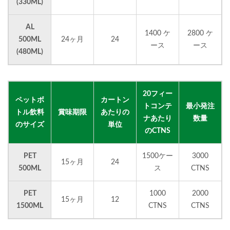
(330ML)
AL
1400 ケ
2800 ケ
500ML
24ヶ月
24
ース
ース
(480ML)
20フィー
ペットボ
カートン
トコンテ
最小発注
トル飲料
賞味期限
あたりの
ナあたり
数量
のサイズ
単位
のCTNS
PET
1500ケー
3000
15ヶ月
24
500ML
ス
CTNS
PET
1000
2000
15ヶ月
12
1500ML
CTNS
CTNS