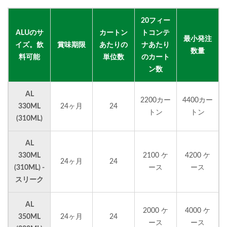
20フィー
ALUのサ
カートン
トコンテ
最小発注
イズ。飲
賞味期限
あたりの
ナあたり
数量
料可能
単位数
のカート
ン数
AL
2200カー
4400カー
330ML
24ヶ月
24
トン
トン
(310ML)
AL
330ML
2100 ケ
4200 ケ
24ヶ月
24
(310ML) -
ース
ース
スリーク
AL
2000 ケ
4000 ケ
350ML
24ヶ月
24
ース
ース