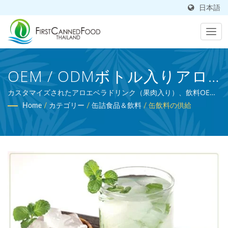
日本語
OEM / ODMボトル入りアロ
エベラドリンク | 30年以上
カスタマイズされたアロエベラドリンク（果肉入り）、飲料OEM
/ FCFはBRC認定を受けたプロの飲料メーカーであり、農業加工の
Home
/
カテゴリー
/
缶詰食品＆飲料
/
缶飲料の供給
の缶詰食品および缶詰飲料メ
専門家です。
ーカー | First Canned Food
(Thai) Co., Ltd.