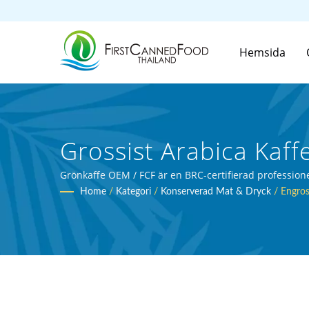
Hemsida
Grossist Arabica Kaf
Mat Och Dryckstillver
Grönkaffe OEM / FCF är en BRC-certifierad professione
Home
/
Kategori
/
Konserverad Mat & Dryck
/
Engros