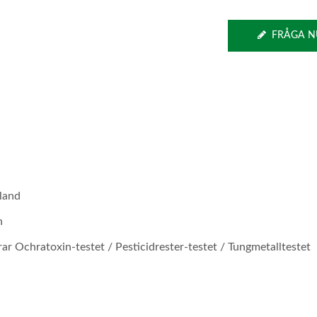
FRÅGA N
iland
n
ar Ochratoxin-testet / Pesticidrester-testet / Tungmetalltestet