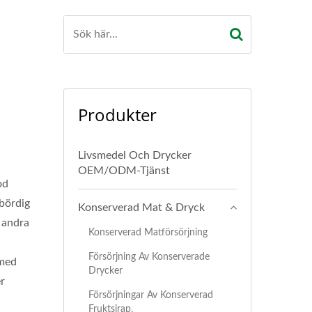
Produkter
Livsmedel Och Drycker
OEM/ODM-Tjänst
od
 bördig
Konserverad Mat & Dryck
n andra
Konserverad Matförsörjning
Försörjning Av Konserverade
 med
Drycker
r
Försörjningar Av Konserverad
Fruktsirap.