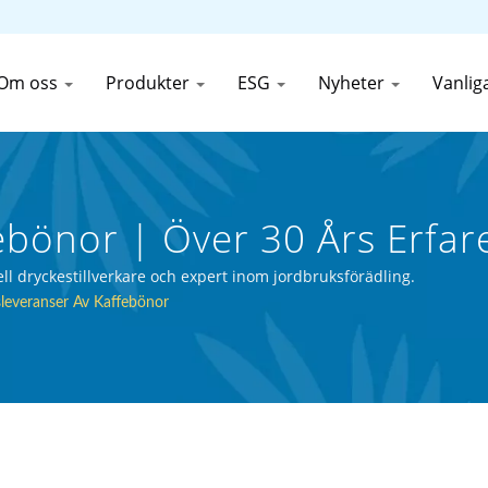
Om oss
Produkter
ESG
Nyheter
Vanlig
febönor | Över 30 Års Erfa
kning | First Canned Food (T
ll dryckestillverkare och expert inom jordbruksförädling.
leveranser Av Kaffebönor