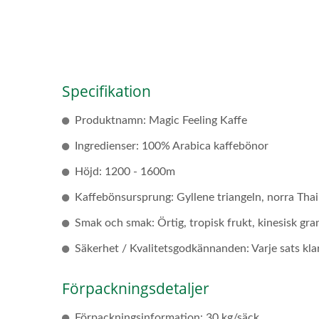
Specifikation
Produktnamn: Magic Feeling Kaffe
Ingredienser: 100% Arabica kaffebönor
Höjd: 1200 - 1600m
Kaffebönsursprung: Gyllene triangeln, norra Tha
Smak och smak: Örtig, tropisk frukt, kinesisk gra
Säkerhet / Kvalitetsgodkännanden: Varje sats klar
Förpackningsdetaljer
Förpackningsinformation: 30 kg/säck