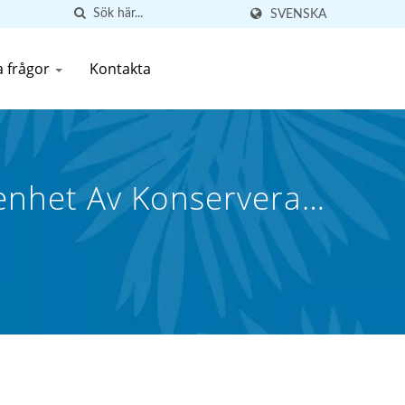
SVENSKA
a frågor
Kontakta
renhet Av Konserverad
hai) Co., Ltd.