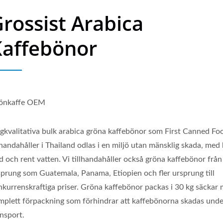
rossist Arabica
Kaffebönor
önkaffe OEM
gkvalitativa bulk arabica gröna kaffebönor som First Canned Fo
lhandahåller i Thailand odlas i en miljö utan mänsklig skada, med
d och rent vatten. Vi tillhandahåller också gröna kaffebönor frå
sprung som Guatemala, Panama, Etiopien och fler ursprung till
nkurrenskraftiga priser. Gröna kaffebönor packas i 30 kg säckar
mplett förpackning som förhindrar att kaffebönorna skadas unde
ansport.