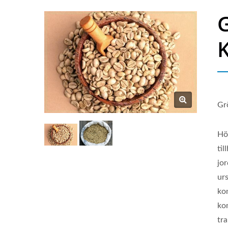
G
Gr
Hö
til
jor
ur
ko
ko
tr