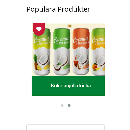
Populära Produkter
ten
Kokosmjölkdricka
Sm